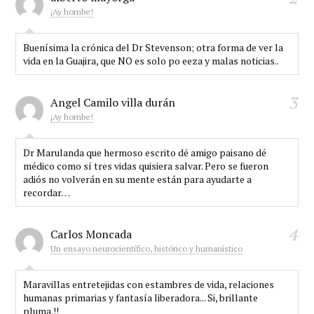
¡Ay hombe!
Buenísima la crónica del Dr Stevenson; otra forma de ver la
vida en la Guajira, que NO es solo po eeza y malas noticias..
3
Angel Camilo villa durán
¡Ay hombe!
Dr Marulanda que hermoso escrito dé amigo paisano dé
médico como sí tres vidas quisiera salvar. Pero se fueron
adiós no volverán en su mente están para ayudarte a
recordar…
4
Carlos Moncada
Un ensayo neurocientífico, histórico y humanístico
Maravillas entretejidas con estambres de vida, relaciones
humanas primarias y fantasía liberadora... Si, brillante
pluma.!!