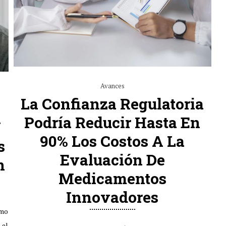
Avances
La Confianza Regulatoria
Podría Reducir Hasta En
Y
90% Los Costos A La
s
Evaluación De
n
Medicamentos
Innovadores
omo
 el