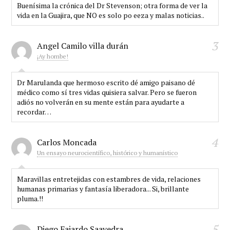
Buenísima la crónica del Dr Stevenson; otra forma de ver la
vida en la Guajira, que NO es solo po eeza y malas noticias..
3
Angel Camilo villa durán
¡Ay hombe!
Dr Marulanda que hermoso escrito dé amigo paisano dé
médico como sí tres vidas quisiera salvar. Pero se fueron
adiós no volverán en su mente están para ayudarte a
recordar…
4
Carlos Moncada
Un ensayo neurocientífico, histórico y humanístico
Maravillas entretejidas con estambres de vida, relaciones
humanas primarias y fantasía liberadora... Si, brillante
pluma.!!
5
Diego Fajardo Saavedra