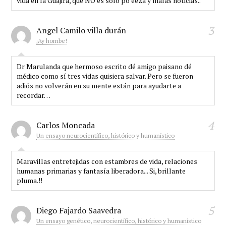
vida en la Guajira, que NO es solo po eeza y malas noticias..
3
Angel Camilo villa durán
¡Ay hombe!
Dr Marulanda que hermoso escrito dé amigo paisano dé
médico como sí tres vidas quisiera salvar. Pero se fueron
adiós no volverán en su mente están para ayudarte a
recordar…
4
Carlos Moncada
Un ensayo neurocientífico, histórico y humanístico
Maravillas entretejidas con estambres de vida, relaciones
humanas primarias y fantasía liberadora... Si, brillante
pluma.!!
5
Diego Fajardo Saavedra
Un ensayo genético, neurocientífico, histórico y humanístico