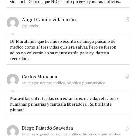
vida en la Guajira, que NO es solo po eeza y malas noticias..
3
Angel Camilo villa durán
¡Ay hombe!
Dr Marulanda que hermoso escrito dé amigo paisano dé
médico como sí tres vidas quisiera salvar. Pero se fueron
adiós no volverán en su mente están para ayudarte a
recordar…
4
Carlos Moncada
Un ensayo neurocientífico, histórico y humanístico
Maravillas entretejidas con estambres de vida, relaciones
humanas primarias y fantasía liberadora... Si, brillante
pluma.!!
5
Diego Fajardo Saavedra
Un ensayo genético, neurocientífico, histórico y humanístico