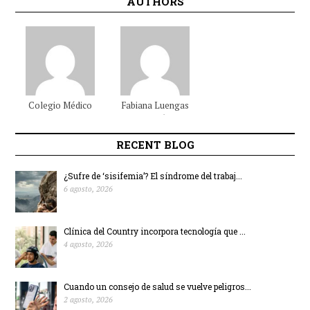
AUTHORS
Colegio Médico
Fabiana
Luengas
Colombiano
Beltrán
RECENT BLOG
¿Sufre de ‘sisifemia’? El síndrome del trabaj...
6 agosto, 2026
Clínica del Country incorpora tecnología que ...
4 agosto, 2026
Cuando un consejo de salud se vuelve peligros...
2 agosto, 2026