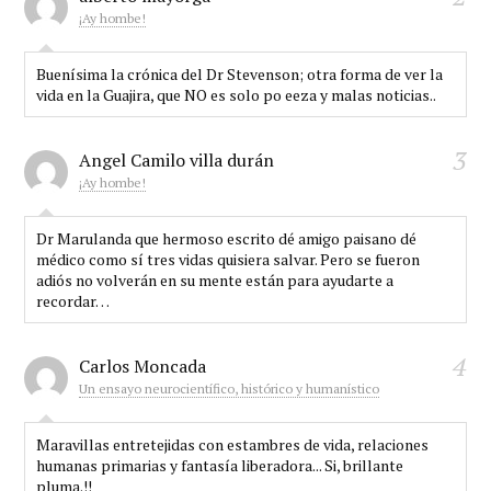
¡Ay hombe!
Buenísima la crónica del Dr Stevenson; otra forma de ver la
vida en la Guajira, que NO es solo po eeza y malas noticias..
3
Angel Camilo villa durán
¡Ay hombe!
Dr Marulanda que hermoso escrito dé amigo paisano dé
médico como sí tres vidas quisiera salvar. Pero se fueron
adiós no volverán en su mente están para ayudarte a
recordar…
4
Carlos Moncada
Un ensayo neurocientífico, histórico y humanístico
Maravillas entretejidas con estambres de vida, relaciones
humanas primarias y fantasía liberadora... Si, brillante
pluma.!!