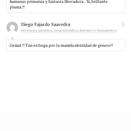
humanas primarias y fantasía liberadora... Si, brillante
pluma.!!
5
Diego Fajardo Saavedra
Un ensayo genético, neurocientífico, histórico y humanístico
Genial !! Tan en boga por la manida identidad de género!!