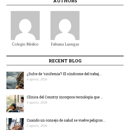
AUTHORS
Colegio Médico
Fabiana
Luengas
Colombiano
Beltrán
RECENT BLOG
¿Sufre de ‘sisifemia’? El síndrome del trabaj...
6 agosto, 2026
Clínica del Country incorpora tecnología que ...
4 agosto, 2026
Cuando un consejo de salud se vuelve peligros...
2 agosto, 2026