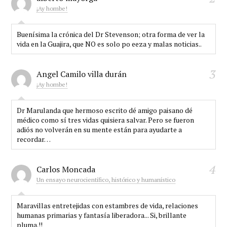
¡Ay hombe!
Buenísima la crónica del Dr Stevenson; otra forma de ver la
vida en la Guajira, que NO es solo po eeza y malas noticias..
3
Angel Camilo villa durán
¡Ay hombe!
Dr Marulanda que hermoso escrito dé amigo paisano dé
médico como sí tres vidas quisiera salvar. Pero se fueron
adiós no volverán en su mente están para ayudarte a
recordar…
4
Carlos Moncada
Un ensayo neurocientífico, histórico y humanístico
Maravillas entretejidas con estambres de vida, relaciones
humanas primarias y fantasía liberadora... Si, brillante
pluma.!!