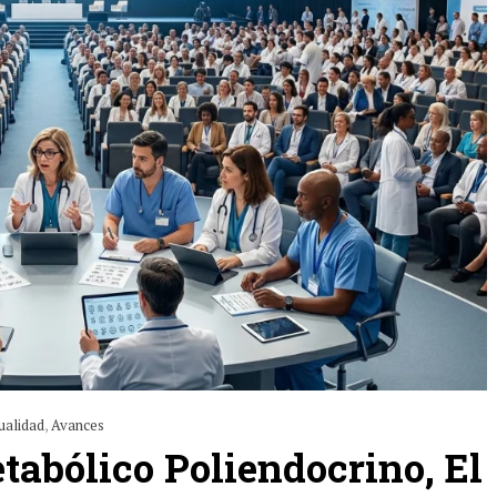
ualidad
,
Avances
abólico Poliendocrino, El