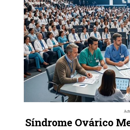
Act
Síndrome Ovárico Met