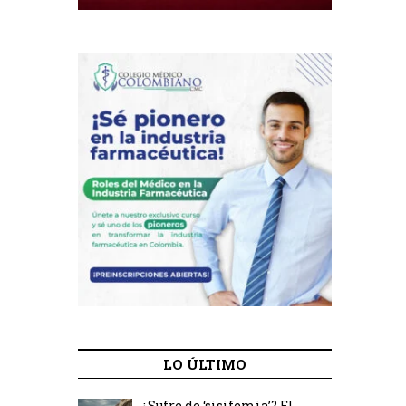
LO ÚLTIMO
¿Sufre de ‘sisifemia’? El