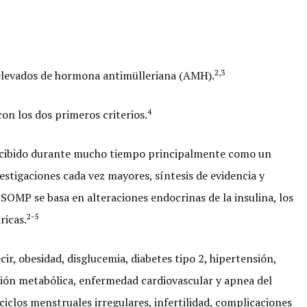
2,3
s elevados de hormona antimülleriana (AMH).
4
on los dos primeros criterios.
ercibido durante mucho tiempo principalmente como un
estigaciones cada vez mayores, síntesis de evidencia y
SOMP se basa en alteraciones endocrinas de la insulina, los
2-5
ricas.
ir, obesidad, disglucemia, diabetes tipo 2, hipertensión,
nción metabólica, enfermedad cardiovascular y apnea del
ciclos menstruales irregulares, infertilidad, complicaciones