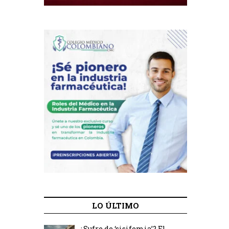
LO ÚLTIMO
¿Sufre de ‘sisifemia’? El