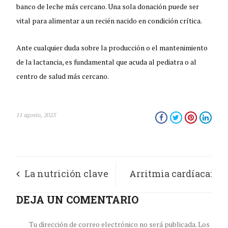
banco de leche más cercano. Una sola donación puede ser
vital para alimentar a un recién nacido en condición crítica.
Ante cualquier duda sobre la producción o el mantenimiento
de la lactancia, es fundamental que acuda al pediatra o al
centro de salud más cercano.
11 agosto, 2025
La nutrición clave
Arritmia cardíaca:
en la protección de
DEJA UN COMENTARIO
¿cómo puede ayudar
la piel
la tecnología en esta
Tu dirección de correo electrónico no será publicada.
Los