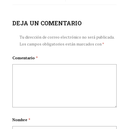
clave para abolir la
esclavitud de los
DEJA UN COMENTARIO
profesionales de la
Tu dirección de correo electrónico no será publicada.
Los campos obligatorios están marcados con
*
salud
Comentario
*
Nombre
*