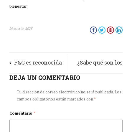
bienestar.
29 agosto, 2025
P&G es reconocida
¿Sabe qué son los
como referente en
DEJA UN COMENTARIO
disruptores
equidad e inclusión
endocrinos?
Tu dirección de correo electrónico no será publicada.
Los
campos obligatorios están marcados con
*
en Latinoamérica
Comentario
*
por el Ranking PAR