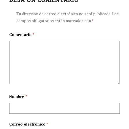
Iberoamérica, de
pequeños sin que se
Tu dirección de correo electrónico no será publicada.
Los
campos obligatorios están marcados con
*
Barranquilla, la
pierdan de lo mejor?
Comentario
*
Acreditación en
Salud
Nombre
*
Correo electrónico
*