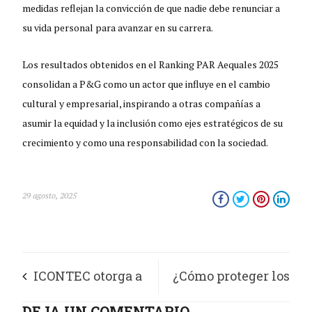
medidas reflejan la convicción de que nadie debe renunciar a
su vida personal para avanzar en su carrera.
Los resultados obtenidos en el Ranking PAR Aequales 2025
consolidan a P&G como un actor que influye en el cambio
cultural y empresarial, inspirando a otras compañías a
asumir la equidad y la inclusión como ejes estratégicos de su
crecimiento y como una responsabilidad con la sociedad.
29 agosto, 2025
ICONTEC otorga a
¿Cómo proteger los
la Clínica
DEJA UN COMENTARIO
oídos de los más