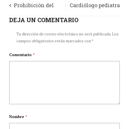
Prohibición del
Cardiólogo pediatra
uso de biopolímeros:
DEJA UN COMENTARIO
colombiano ganó la
La puerta hacia una
patente por inventar
Tu dirección de correo electrónico no será publicada.
Los
campos obligatorios están marcados con
*
nueva era de
el catéter en forma
Comentario
*
prácticas cosméticas
de herradura
responsables y
seguras
Nombre
*