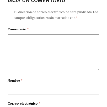
DEJA UN COMENTARIO
cáncer de mama en
resolver la crisis, no
Tu dirección de correo electrónico no será publicada.
Los
campos obligatorios están marcados con
*
el hogar gana el
de administrarla
Comentario
*
premio Dyson del
Reino Unido
Nombre
*
Correo electrónico
*