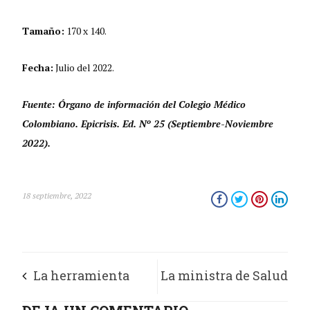
Tamaño:
170 x 140.
Fecha:
Julio del 2022.
Fuente: Órgano de información del Colegio Médico
Colombiano. Epicrisis. Ed. Nº 25 (Septiembre-Noviembre
2022).
18 septiembre, 2022
La herramienta
La ministra de Salud
para detectar el
dice que es hora de