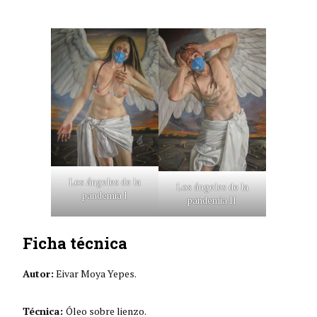
Los ángeles de la
Los ángeles de la
pandemia I
pandemia II
Ficha técnica
Autor:
Eivar Moya Yepes.
Técnica:
Óleo sobre lienzo.