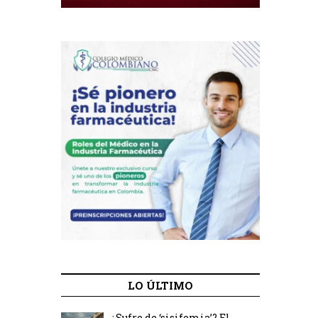
LO ÚLTIMO
¿Sufre de ‘sisifemia’? El