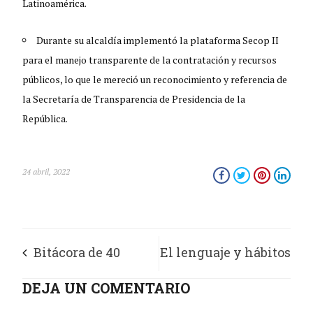
Latinoamérica.
Durante su alcaldía implementó la plataforma Secop II
para el manejo transparente de la contratación y recursos
públicos, lo que le mereció un reconocimiento y referencia de
la Secretaría de Transparencia de Presidencia de la
República.
24 abril, 2022
Bitácora de 40
El lenguaje y hábitos
meses a bordo
DEJA UN COMENTARIO
que impuso la