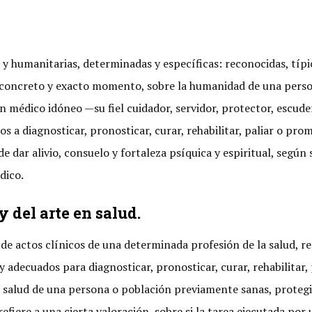
 y humanitarias, determinadas y específicas: reconocidas, típic
concreto y exacto momento, sobre la humanidad de una person
 un médico idóneo —su fiel cuidador, servidor, protector, esc
s a diagnosticar, pronosticar, curar, rehabilitar, paliar o pro
 dar alivio, consuelo y fortaleza psíquica y espiritual, según
dico.
y del arte en salud.
 de actos clínicos de una determinada profesión de la salud, 
y adecuados para diagnosticar, pronosticar, curar, rehabilitar
e salud de una persona o población previamente sanas, proteg
iere a una cierta valoración, sobre si la tarea ejecutada por u