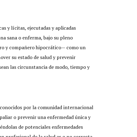
as y lícitas, ejecutadas y aplicadas
a sana o enferma, bajo su pleno
udero y compañero hipocrático— como un
mover su estado de salud y prevenir
 sean las circunstancia de modo, tiempo y
reconocidos por la comunidad internacional
, paliar o prevenir una enfermedad única y
iéndolas de potenciales enfermedades
n profesional de la salud es o no correcta,