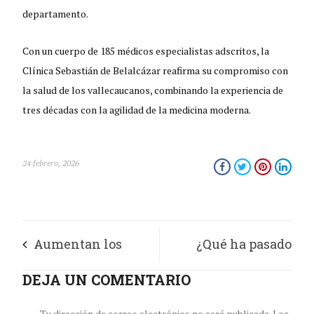
departamento.
Con un cuerpo de 185 médicos especialistas adscritos, la
Clínica Sebastián de Belalcázar reafirma su compromiso con
la salud de los vallecaucanos, combinando la experiencia de
tres décadas con la agilidad de la medicina moderna.
24 febrero, 2026
Aumentan los
¿Qué ha pasado
diagnósticos de
DEJA UN COMENTARIO
desde la
Tu dirección de correo electrónico no será publicada.
Los