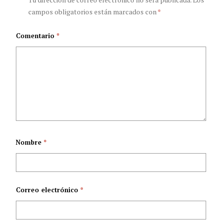
cáncer en Colombia:
despenalización del
campos obligatorios están marcados con
*
¿cómo impacta esta
aborto en Colombia?
Comentario
*
patología a la salud
mental?
Nombre
*
Correo electrónico
*