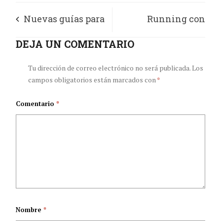
Nuevas guías para
Running con
el manejo de la
DEJA UN COMENTARIO
conciencia: cinco
diabetes
señales de que tu
Tu dirección de correo electrónico no será publicada.
Los
campos obligatorios están marcados con
*
cuerpo necesita
Comentario
*
atención
Nombre
*