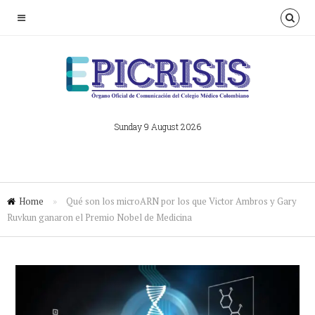
Sunday 9 August 2026
Home
»
Qué son los microARN por los que Victor Ambros y Gary
Ruvkun ganaron el Premio Nobel de Medicina