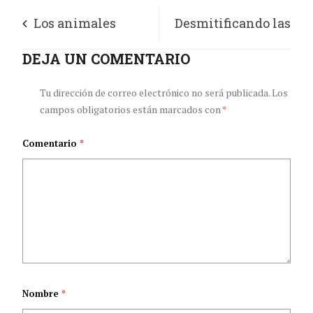
Los animales
Desmitificando las
criados en granjas
DEJA UN COMENTARIO
creencias comunes
albergan virus con
sobre el dolor de
Tu dirección de correo electrónico no será publicada.
Los
campos obligatorios están marcados con
*
potencial de
garganta
Comentario
*
contagio zoonótico
Nombre
*