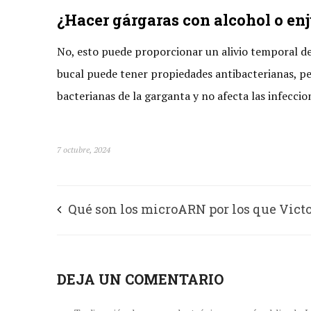
¿Hacer gárgaras con alcohol o enj
No, esto puede proporcionar un alivio temporal del
bucal puede tener propiedades antibacterianas, p
bacterianas de la garganta y no afecta las infeccio
7 octubre, 2024
Qué son los microARN por los que Vict
Ambros y Gary Ruvkun ganaron el Prem
Nobel de Medicina
DEJA UN COMENTARIO