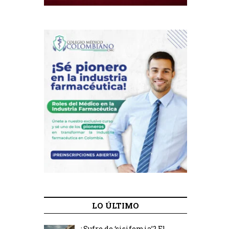
LO ÚLTIMO
¿Sufre de ‘sisifemia’? El