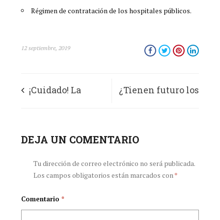
Régimen de contratación de los hospitales públicos.
12 septiembre, 2019
¡Cuidado! La
¿Tienen futuro los
enfermedad
profesionales de la
periodontal puede
DEJA UN COMENTARIO
salud en Colombia?
ser un importante
Tu dirección de correo electrónico no será publicada.
Los campos obligatorios están marcados con
*
factor de riesgo
Comentario
*
sistémico