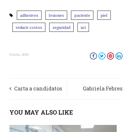
adhesivos
lesiones
paciente
piel
reducir costos
seguridad
uci
8 junio, 2026
Carta a candidatos
Gabriela Febres
de segunda vuelta
Cordero, la
YOU MAY ALSO LIKE
presidencial
combinación