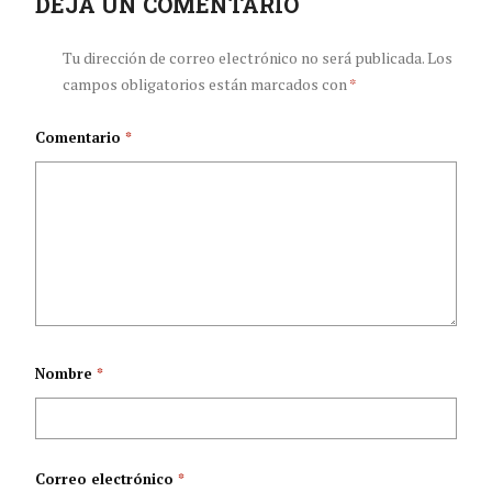
catorce minutos
DEJA UN COMENTARIO
preventiva: una
oportunidad para
Tu dirección de correo electrónico no será publicada.
Los
campos obligatorios están marcados con
*
aliviar la presión del
Comentario
*
sistema de salud en
Colombia
Nombre
*
Correo electrónico
*