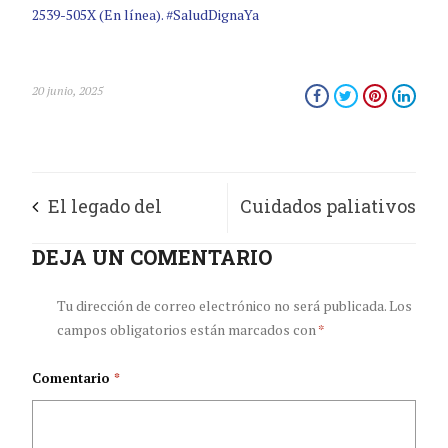
2539-505X (En línea). #SaludDignaYa
20 junio, 2025
El legado del
Cuidados paliativos
asbesto en Colombia:
DEJA UN COMENTARIO
integrales en
una tragedia
Colombia, un
Tu dirección de correo electrónico no será publicada.
Los
campos obligatorios están marcados con
*
prevenible que
análisis desde la
Comentario
*
sigue costando vidas
ética del cuidado