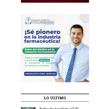
LO ÚLTIMO
¿Sufre de ‘sisifemia’? El