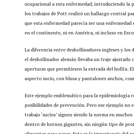
ocupacional a esta enfermedad, introduciendo la po
los trabajos de Pott realizó un hallazgo central p
que esta enfermedad parecía ser una enfermedad 
en el continente, ni en América, ni incluso en Esco
La diferencia entre deshollinadores ingleses y los 
el deshollinador alemán llevaba un traje ajustado 
aperturas que permitiesen la entrada del hollín. E
aspecto sucio, con blusa y pantalones anchos, co
Este ejemplo emblemático para la epidemiología re
posibilidades de prevención. Pero ese ejemplo no es
trabajo ‘sucios’ siguen siendo la norma en muchos 
dentro de hornos gigantes, sin ningún tipo de prot
alimentos para peces. Esta es la importancia del r