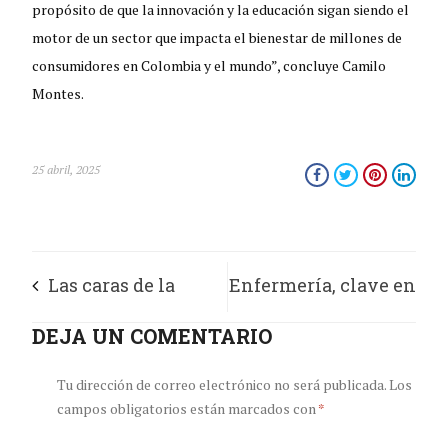
propósito de que la innovación y la educación sigan siendo el
motor de un sector que impacta el bienestar de millones de
consumidores en Colombia y el mundo”, concluye Camilo
Montes.
25 abril, 2025
Las caras de la
Enfermería, clave en
bioética en las
DEJA UN COMENTARIO
la prevención de
epidemias y
enfermedades de la
Tu dirección de correo electrónico no será publicada.
Los
campos obligatorios están marcados con
*
pandemias
infancia a la edad