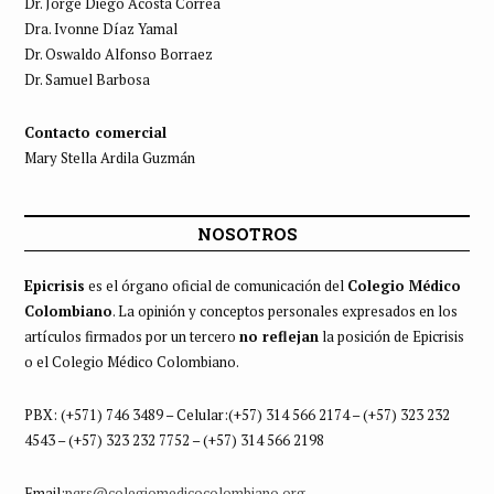
Dr. Jorge Diego Acosta Correa
Dra. Ivonne Díaz Yamal
Dr. Oswaldo Alfonso Borraez
Dr. Samuel Barbosa
Contacto comercial
Mary Stella Ardila Guzmán
NOSOTROS
Epicrisis
es el órgano oficial de comunicación del
Colegio Médico
Colombiano
. La opinión y conceptos personales expresados en los
artículos firmados por un tercero
no reflejan
la posición de Epicrisis
o el Colegio Médico Colombiano.
PBX: (+571) 746 3489 – Celular:(+57) 314 566 2174 – (+57) 323 232
4543 – (+57) 323 232 7752 – (+57) 314 566 2198
Email:
pqrs@colegiomedicocolombiano.org