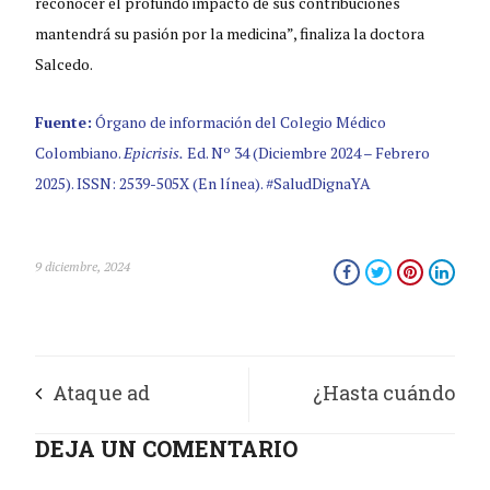
reconocer el profundo impacto de sus contribuciones
mantendrá su pasión por la medicina”, finaliza la doctora
Salcedo.
Fuente:
Órgano de información del Colegio Médico
Colombiano.
Epicrisis.
Ed. Nº 34 (Diciembre 2024 – Febrero
2025). ISSN: 2539-505X (En línea). #SaludDignaYA
9 diciembre, 2024
Ataque ad
¿Hasta cuándo
Hominem
DEJA UN COMENTARIO
podrán soportar los