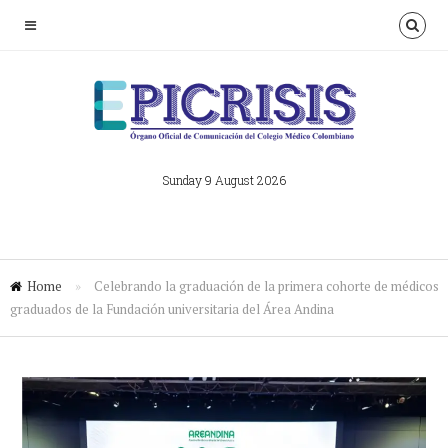
Sunday 9 August 2026
Home
»
Celebrando la graduación de la primera cohorte de médicos
graduados de la Fundación universitaria del Área Andina