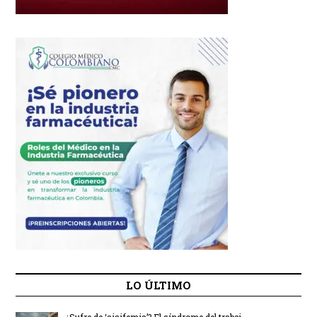
LO ÚLTIMO
¿Sufre de ‘sisifemia’? El síndrome del trabaj...