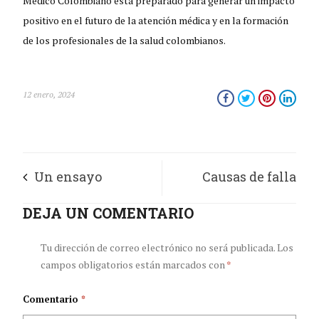
Médico Colombiano está preparado para generar un impacto
positivo en el futuro de la atención médica y en la formación
de los profesionales de la salud colombianos.
12 enero, 2024
Un ensayo
Causas de falla
científico para
DEJA UN COMENTARIO
intestinal y la
entender a la
importancia de su
Tu dirección de correo electrónico no será publicada.
Los
campos obligatorios están marcados con
*
humanidad
rehabilitación
Comentario
*