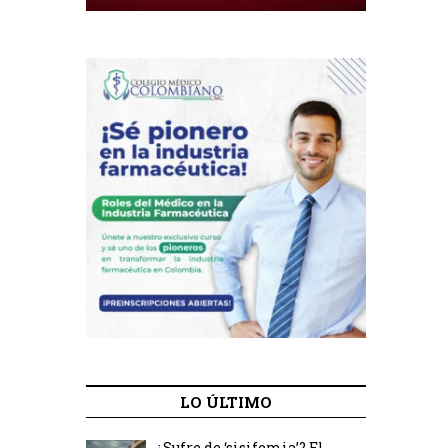
LO ÚLTIMO
¿Sufre de ‘sisifemia’? El