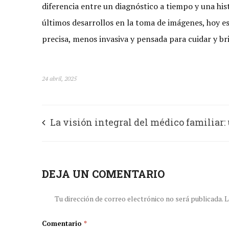
diferencia entre un diagnóstico a tiempo y una hist
últimos desarrollos en la toma de imágenes, hoy e
precisa, menos invasiva y pensada para cuidar y br
24 abril, 2025
La visión integral del médico familiar:
pilar fundamental del modelo de salud 
bienestar
DEJA UN COMENTARIO
Tu dirección de correo electrónico no será publicada.
L
Comentario
*