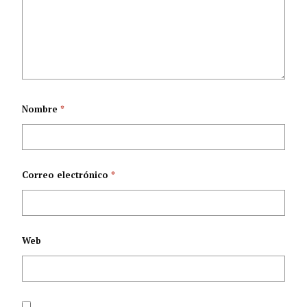
de reforma del
células formadoras
Gobierno Nacional:
de la sangre en
coincidencias y
Colombia
Nombre
*
diferencias
Correo electrónico
*
Web