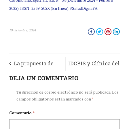
Colombiano.
Epicrisis.
Ed. Nº 34 (Diciembre 2024 – Febrero
2025). ISSN: 2539-505X (En línea). #SaludDignaYA
10 diciembre, 2024
La propuesta de
IDCBIS y Clínica del
reforma del grupo de
DEJA UN COMENTARIO
Country dan inicio a
Acuerdos
la gestión de
Tu dirección de correo electrónico no será publicada.
Los
campos obligatorios están marcados con
*
Fundamentales
donantes y al primer
Comentario
*
versus la propuesta
centro de colecta de