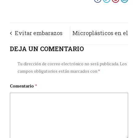
Evitar embarazos
Microplásticos en el
no planeados para
DEJA UN COMENTARIO
bulbo olfatorio del
avanzar en el
cerebro humano
Tu dirección de correo electrónico no será publicada.
Los
campos obligatorios están marcados con
*
proyecto de vida
Comentario
*