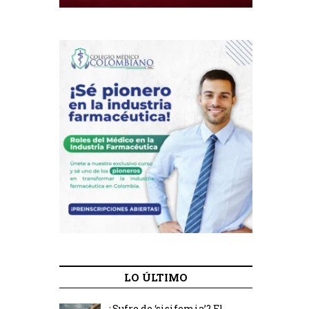
LO ÚLTIMO
¿Sufre de ‘sisifemia’? El