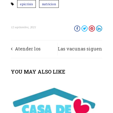
epicrisis
nutricion
12 septiembre, 2021
Atender los
Las vacunas siguen
trastornos
siendo efectivas
YOU MAY ALSO LIKE
mentales: el nuevo
contra las cepas
reto de los
más peligrosas
profesionales de la
salud