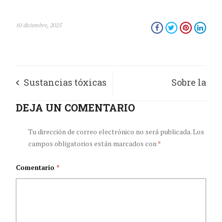
10 diciembre, 2025
Sustancias tóxicas
Sobre la
en el hogar:
DEJA UN COMENTARIO
caracterización de
“Síndrome del
las denuncias
Tu dirección de correo electrónico no será publicada.
Los
campos obligatorios están marcados con
*
edificio enfermo”
recibidas por la
Comentario
*
ANIR