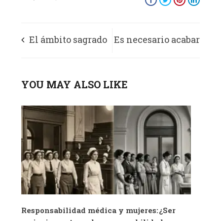
El ámbito sagrado
Es necesario acabar
de la autonomía
con las leyes
YOU MAY ALSO LIKE
profesional
imperfectas
Responsabilidad médica y mujeres: ¿Ser