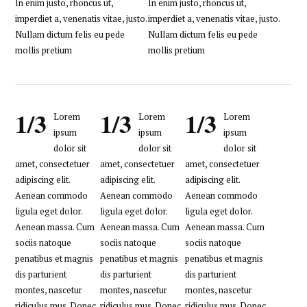
In enim justo, rhoncus ut,
In enim justo, rhoncus ut,
imperdiet a, venenatis vitae, justo.
imperdiet a, venenatis vitae, justo.
Nullam dictum felis eu pede
Nullam dictum felis eu pede
mollis pretium
mollis pretium
1/3
1/3
1/3
Lorem
Lorem
Lorem
ipsum
ipsum
ipsum
dolor sit
dolor sit
dolor sit
amet, consectetuer
amet, consectetuer
amet, consectetuer
adipiscing elit.
adipiscing elit.
adipiscing elit.
Aenean commodo
Aenean commodo
Aenean commodo
ligula eget dolor.
ligula eget dolor.
ligula eget dolor.
Aenean massa. Cum
Aenean massa. Cum
Aenean massa. Cum
sociis natoque
sociis natoque
sociis natoque
penatibus et magnis
penatibus et magnis
penatibus et magnis
dis parturient
dis parturient
dis parturient
montes, nascetur
montes, nascetur
montes, nascetur
ridiculus mus. Donec
ridiculus mus. Donec
ridiculus mus. Donec