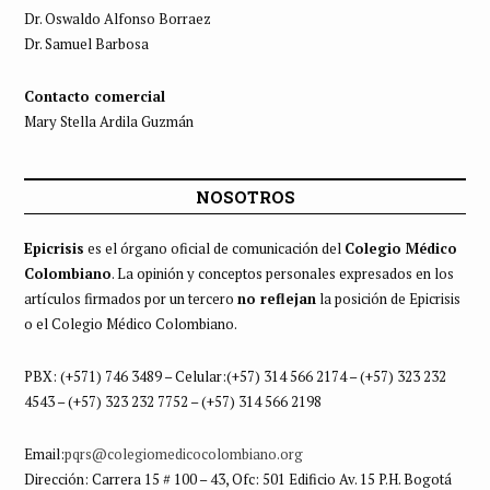
Dr. Oswaldo Alfonso Borraez
Dr. Samuel Barbosa
Contacto comercial
Mary Stella Ardila Guzmán
NOSOTROS
Epicrisis
es el órgano oficial de comunicación del
Colegio Médico
Colombiano
. La opinión y conceptos personales expresados en los
artículos firmados por un tercero
no reflejan
la posición de Epicrisis
o el Colegio Médico Colombiano.
PBX: (+571) 746 3489 – Celular:(+57) 314 566 2174 – (+57) 323 232
4543 – (+57) 323 232 7752 – (+57) 314 566 2198
Email:
pqrs@colegiomedicocolombiano.org
Dirección: Carrera 15 # 100 – 43, Ofc: 501 Edificio Av. 15 P.H. Bogotá