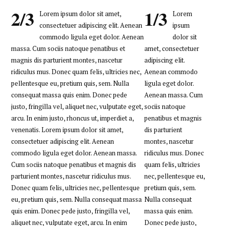
2/3
1/3
Lorem ipsum dolor sit amet,
Lorem
consectetuer adipiscing elit. Aenean
ipsum
commodo ligula eget dolor. Aenean
dolor sit
massa. Cum sociis natoque penatibus et
amet, consectetuer
magnis dis parturient montes, nascetur
adipiscing elit.
ridiculus mus. Donec quam felis, ultricies nec,
Aenean commodo
pellentesque eu, pretium quis, sem. Nulla
ligula eget dolor.
consequat massa quis enim. Donec pede
Aenean massa. Cum
justo, fringilla vel, aliquet nec, vulputate eget,
sociis natoque
arcu. In enim justo, rhoncus ut, imperdiet a,
penatibus et magnis
venenatis. Lorem ipsum dolor sit amet,
dis parturient
consectetuer adipiscing elit. Aenean
montes, nascetur
commodo ligula eget dolor. Aenean massa.
ridiculus mus. Donec
Cum sociis natoque penatibus et magnis dis
quam felis, ultricies
parturient montes, nascetur ridiculus mus.
nec, pellentesque eu,
Donec quam felis, ultricies nec, pellentesque
pretium quis, sem.
eu, pretium quis, sem. Nulla consequat massa
Nulla consequat
quis enim. Donec pede justo, fringilla vel,
massa quis enim.
aliquet nec, vulputate eget, arcu. In enim
Donec pede justo,