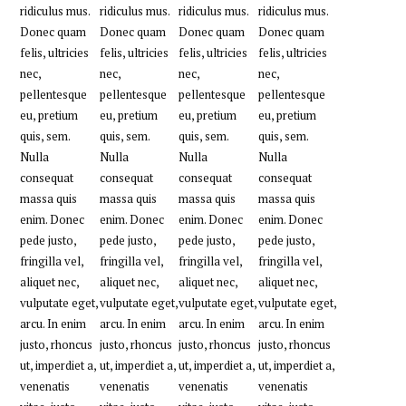
ridiculus mus.
ridiculus mus.
ridiculus mus.
ridiculus mus.
Donec quam
Donec quam
Donec quam
Donec quam
felis, ultricies
felis, ultricies
felis, ultricies
felis, ultricies
nec,
nec,
nec,
nec,
pellentesque
pellentesque
pellentesque
pellentesque
eu, pretium
eu, pretium
eu, pretium
eu, pretium
quis, sem.
quis, sem.
quis, sem.
quis, sem.
Nulla
Nulla
Nulla
Nulla
consequat
consequat
consequat
consequat
massa quis
massa quis
massa quis
massa quis
enim. Donec
enim. Donec
enim. Donec
enim. Donec
pede justo,
pede justo,
pede justo,
pede justo,
fringilla vel,
fringilla vel,
fringilla vel,
fringilla vel,
aliquet nec,
aliquet nec,
aliquet nec,
aliquet nec,
vulputate eget,
vulputate eget,
vulputate eget,
vulputate eget,
arcu. In enim
arcu. In enim
arcu. In enim
arcu. In enim
justo, rhoncus
justo, rhoncus
justo, rhoncus
justo, rhoncus
ut, imperdiet a,
ut, imperdiet a,
ut, imperdiet a,
ut, imperdiet a,
venenatis
venenatis
venenatis
venenatis