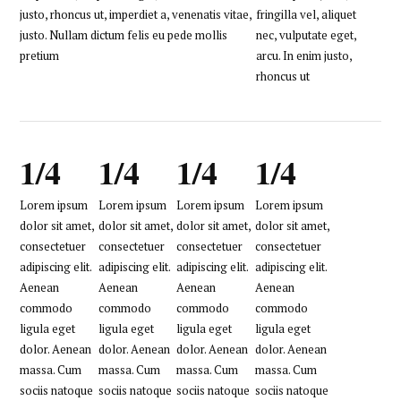
justo, rhoncus ut, imperdiet a, venenatis vitae,
fringilla vel, aliquet
justo. Nullam dictum felis eu pede mollis
nec, vulputate eget,
pretium
arcu. In enim justo,
rhoncus ut
1/4
1/4
1/4
1/4
Lorem ipsum
Lorem ipsum
Lorem ipsum
Lorem ipsum
dolor sit amet,
dolor sit amet,
dolor sit amet,
dolor sit amet,
consectetuer
consectetuer
consectetuer
consectetuer
adipiscing elit.
adipiscing elit.
adipiscing elit.
adipiscing elit.
Aenean
Aenean
Aenean
Aenean
commodo
commodo
commodo
commodo
ligula eget
ligula eget
ligula eget
ligula eget
dolor. Aenean
dolor. Aenean
dolor. Aenean
dolor. Aenean
massa. Cum
massa. Cum
massa. Cum
massa. Cum
sociis natoque
sociis natoque
sociis natoque
sociis natoque