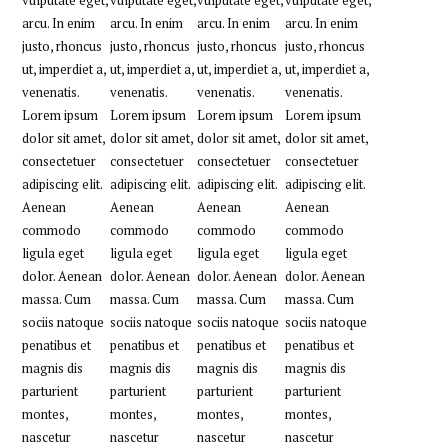
vulputate eget,
vulputate eget,
vulputate eget,
vulputate eget,
arcu. In enim
arcu. In enim
arcu. In enim
arcu. In enim
justo, rhoncus
justo, rhoncus
justo, rhoncus
justo, rhoncus
ut, imperdiet a,
ut, imperdiet a,
ut, imperdiet a,
ut, imperdiet a,
venenatis.
venenatis.
venenatis.
venenatis.
Lorem ipsum
Lorem ipsum
Lorem ipsum
Lorem ipsum
dolor sit amet,
dolor sit amet,
dolor sit amet,
dolor sit amet,
consectetuer
consectetuer
consectetuer
consectetuer
adipiscing elit.
adipiscing elit.
adipiscing elit.
adipiscing elit.
Aenean
Aenean
Aenean
Aenean
commodo
commodo
commodo
commodo
ligula eget
ligula eget
ligula eget
ligula eget
dolor. Aenean
dolor. Aenean
dolor. Aenean
dolor. Aenean
massa. Cum
massa. Cum
massa. Cum
massa. Cum
sociis natoque
sociis natoque
sociis natoque
sociis natoque
penatibus et
penatibus et
penatibus et
penatibus et
magnis dis
magnis dis
magnis dis
magnis dis
parturient
parturient
parturient
parturient
montes,
montes,
montes,
montes,
nascetur
nascetur
nascetur
nascetur