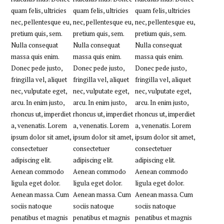
quam felis, ultricies
quam felis, ultricies
quam felis, ultricies
nec, pellentesque eu,
nec, pellentesque eu,
nec, pellentesque eu,
pretium quis, sem.
pretium quis, sem.
pretium quis, sem.
Nulla consequat
Nulla consequat
Nulla consequat
massa quis enim.
massa quis enim.
massa quis enim.
Donec pede justo,
Donec pede justo,
Donec pede justo,
fringilla vel, aliquet
fringilla vel, aliquet
fringilla vel, aliquet
nec, vulputate eget,
nec, vulputate eget,
nec, vulputate eget,
arcu. In enim justo,
arcu. In enim justo,
arcu. In enim justo,
rhoncus ut, imperdiet
rhoncus ut, imperdiet
rhoncus ut, imperdiet
a, venenatis. Lorem
a, venenatis. Lorem
a, venenatis. Lorem
ipsum dolor sit amet,
ipsum dolor sit amet,
ipsum dolor sit amet,
consectetuer
consectetuer
consectetuer
adipiscing elit.
adipiscing elit.
adipiscing elit.
Aenean commodo
Aenean commodo
Aenean commodo
ligula eget dolor.
ligula eget dolor.
ligula eget dolor.
Aenean massa. Cum
Aenean massa. Cum
Aenean massa. Cum
sociis natoque
sociis natoque
sociis natoque
penatibus et magnis
penatibus et magnis
penatibus et magnis