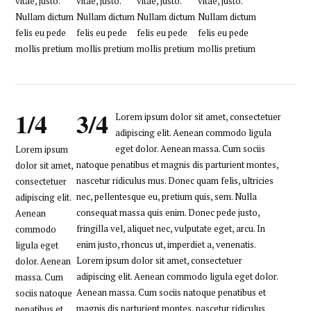
vitae, justo.
vitae, justo.
vitae, justo.
vitae, justo.
Nullam dictum
Nullam dictum
Nullam dictum
Nullam dictum
felis eu pede
felis eu pede
felis eu pede
felis eu pede
mollis pretium
mollis pretium
mollis pretium
mollis pretium
1/4
3/4
Lorem ipsum dolor sit amet, consectetuer
adipiscing elit. Aenean commodo ligula
eget dolor. Aenean massa. Cum sociis
Lorem ipsum
natoque penatibus et magnis dis parturient montes,
dolor sit amet,
nascetur ridiculus mus. Donec quam felis, ultricies
consectetuer
nec, pellentesque eu, pretium quis, sem. Nulla
adipiscing elit.
consequat massa quis enim. Donec pede justo,
Aenean
fringilla vel, aliquet nec, vulputate eget, arcu. In
commodo
enim justo, rhoncus ut, imperdiet a, venenatis.
ligula eget
Lorem ipsum dolor sit amet, consectetuer
dolor. Aenean
adipiscing elit. Aenean commodo ligula eget dolor.
massa. Cum
Aenean massa. Cum sociis natoque penatibus et
sociis natoque
magnis dis parturient montes, nascetur ridiculus
penatibus et