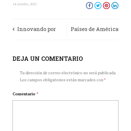
14 octubre, 2021
Innovando por
Países de América
Colombia,
Latina entre los
innovando por la
DEJA UN COMENTARIO
más avanzados en
vida
transformación
Tu dirección de correo electrónico no será publicada.
Los campos obligatorios están marcados con
*
digital
Comentario
*