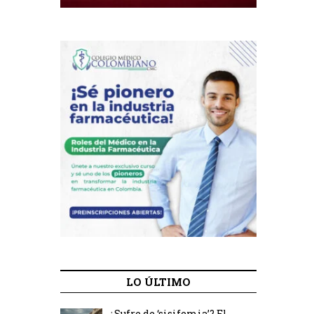
LO ÚLTIMO
¿Sufre de ‘sisifemia’? El