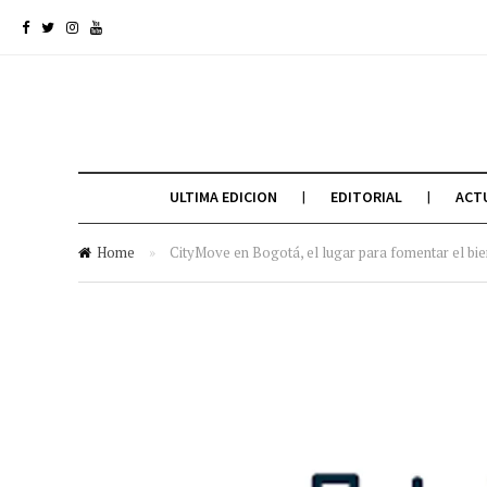
ULTIMA EDICION
EDITORIAL
ACT
Home
»
CityMove en Bogotá, el lugar para fomentar el bi