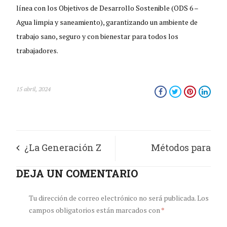
línea con los Objetivos de Desarrollo Sostenible (ODS 6 –
Agua limpia y saneamiento), garantizando un ambiente de
trabajo sano, seguro y con bienestar para todos los
trabajadores.
15 abril, 2024
¿La Generación Z
Métodos para
promueve la
DEJA UN COMENTARIO
cultivar hábitos
sostenibilidad?
financieros
Tu dirección de correo electrónico no será publicada.
Los
campos obligatorios están marcados con
*
positivos