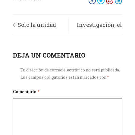
Solo la unidad
Investigación, el
puede conducir a
antídoto para el
transformar el
DEJA UN COMENTARIO
estigma de los
sistema de salud
trastornos
Tu dirección de correo electrónico no será publicada.
Los campos obligatorios están marcados con
*
mentales
Comentario
*