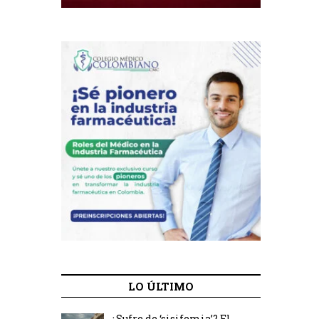
LO ÚLTIMO
¿Sufre de ‘sisifemia’? El