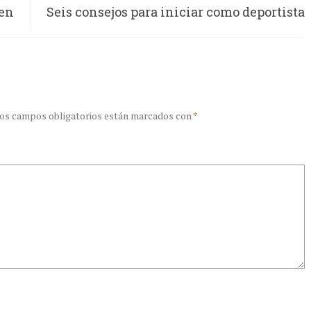
 en
Seis consejos para iniciar como deportista
amateur y no fallar en el intento
os campos obligatorios están marcados con
*