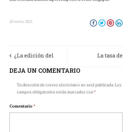
28 marzo, 2023
¿La edición del
La tasa de
genoma vuelve a
DEJA UN COMENTARIO
mortalidad de los
estar en la agenda de
niños
Tu dirección de correo electrónico no será publicada.
Los
campos obligatorios están marcados con
*
los científicos?
estadounidenses
Comentario
*
está aumentando por
primera vez en 50