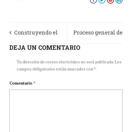
Construyendo el
Proceso general de
futuro de la salud
DEJA UN COMENTARIO
convalidación de
títulos ante el MEN
Tu dirección de correo electrónico no será publicada.
Los
campos obligatorios están marcados con
*
Comentario
*