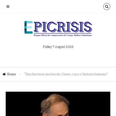
Friday 7 August 2026
Home
»
“Una herencia incómoda. Genes, raza e historia humana”