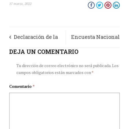
17 marzo, 2022
Declaración de la
Encuesta Nacional
academia nacional
DEJA UN COMENTARIO
de Situación Laboral
de medicina
para Profesionales
Tu dirección de correo electrónico no será publicada.
Los
campos obligatorios están marcados con
*
respecto a la
de la Salud –
Comentario
*
despenalización del
Colombia 2022
aborto