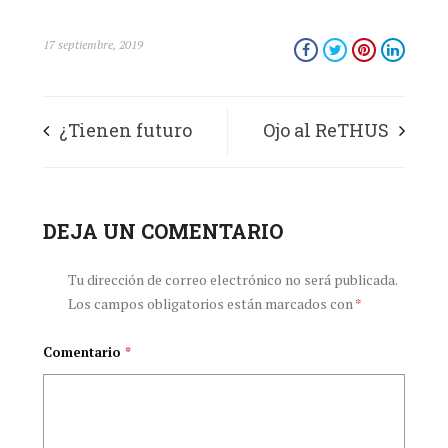
17 septiembre, 2019
¿Tienen futuro
Ojo al ReTHUS
los profesionales de
la salud en
DEJA UN COMENTARIO
Colombia?
Tu dirección de correo electrónico no será publicada.
Los campos obligatorios están marcados con
*
Comentario
*