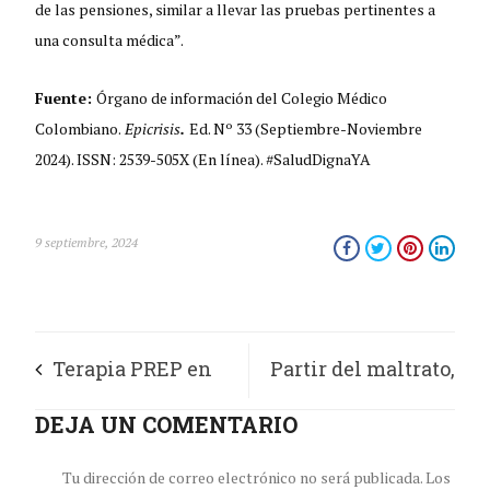
de las pensiones, similar a llevar las pruebas pertinentes a
una consulta médica”.
Fuente:
Órgano de información del Colegio Médico
Colombiano.
Epicrisis
.
Ed. Nº 33 (Septiembre-Noviembre
2024). ISSN: 2539-505X (En línea). #SaludDignaYA
9 septiembre, 2024
Terapia PREP en
Partir del maltrato,
Colombia: una
DEJA UN COMENTARIO
para cortar el ciclo
constante lucha
Tu dirección de correo electrónico no será publicada.
Los