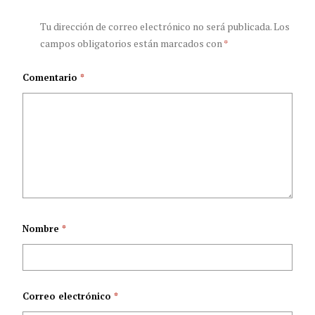
nombre de mujer
de Latinoamérica
Tu dirección de correo electrónico no será publicada.
Los
campos obligatorios están marcados con
*
sobre la efectividad
Comentario
*
de sus productos
para controlar el
dolor crónico
Nombre
*
Correo electrónico
*