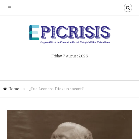
Friday 7 August 2026
Home
»
¿Fue Leandro Díaz un savant?